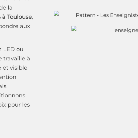
de la
s à Toulouse
,
épondre aux
en LED ou
travaille à
et visible.
ention
ais
itionnons
ix pour les