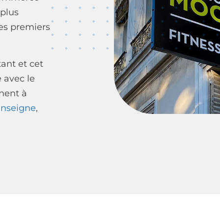
 plus
les premiers
ant et cet
é avec le
nent à
enseigne
,