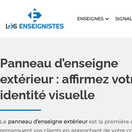
Aller
au
OUVRIR ENS
ENSEIGNES
SIGNA
contenu
Panneau d’enseigne
extérieur : affirmez vot
identité visuelle
Le
panneau d’enseigne extérieur
est la première
remarquent vos clients en approchant de votre