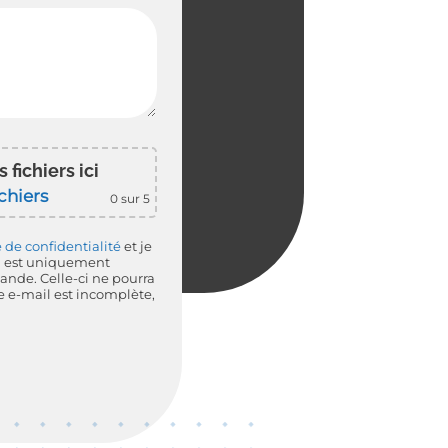
 fichiers ici
ichiers
0
sur 5
 de confidentialité
et je
l est uniquement
mande. Celle-ci ne pourra
se e-mail est incomplète,