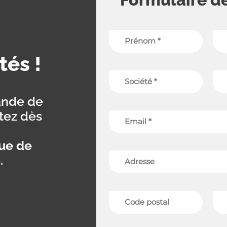
tés !
ande de
tez dès
que de
.