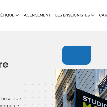
EIGNES
OUVRIR SIGNALÉTIQUE
OUVRIR L
LÉTIQUE
AGENCEMENT
LES ENSEIGNISTES
CAT
re
 chose que
 commerce